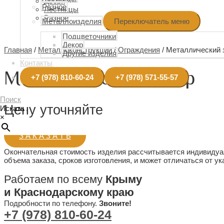
Двери
Разное
Лестницы
Разное
Металлоизделия
Переключатель меню
Подцветочники
Декор
Главная
/
Металлоконструкции
/
Ограждения
/ Металлический 
Другие изделия
Контакты
Металлический забор
+7 (978) 810-60-24
+7 (978) 571-55-57
Поиск
Цену уточняйте
Искать
×
З А К А З А Т Ь
Окончательная стоимость изделия рассчитывается индивидуал
объема заказа, сроков изготовления, и может отличаться от ук
Работаем по всему
Крыму
и Краснодарскому краю
Подробности по телефону.
Звоните!
+7 (978) 810-60-24