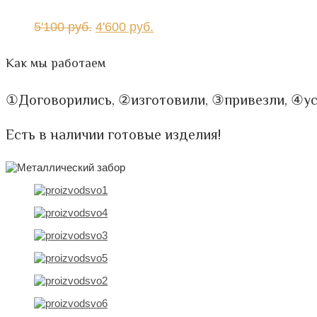
5'100
руб.
4'600
руб.
Как мы работаем
①Договорились, ②изготовили, ③привезли, ④у
Есть в наличии готовые изделия!