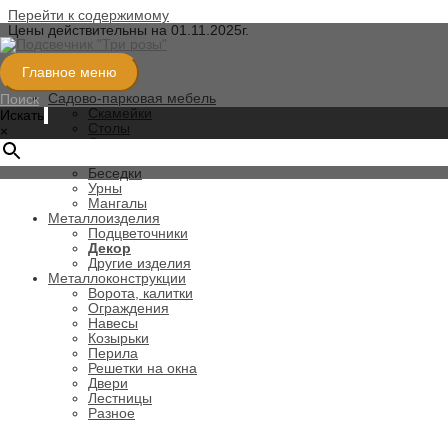
Перейти к содержимому
Цены действительны на 01.11.2025г.
Категории
Главное меню
Садово-парковая мебель
Поиск
Скамейки
Искать
Столы
×
Стулья
Качели
Беседки
Урны
Мангалы
Металлоизделия
Подцветочники
Декор
Другие изделия
Металлоконструкции
Ворота, калитки
Ограждения
Навесы
Козырьки
Перила
Решетки на окна
Двери
Лестницы
Разное