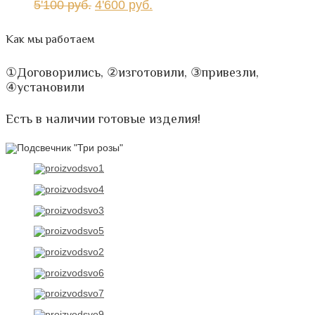
5'100
руб.
4'600
руб.
Как мы работаем
①Договорились, ②изготовили, ③привезли,
④установили
Есть в наличии готовые изделия!