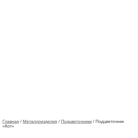
Главная
/
Металлоизделия
/
Подцветочники
/ Подцветочник
«Кот»