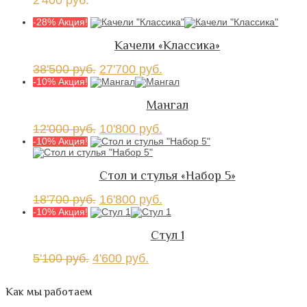
2'400
руб.
-28% Акция!
Качели «Классика»
38'500
руб.
27'700
руб.
-10% Акция!
Мангал
12'000
руб.
10'800
руб.
-10% Акция!
Стол и стулья «Набор 5»
18'700
руб.
16'800
руб.
-10% Акция!
Стул 1
5'100
руб.
4'600
руб.
Как мы работаем