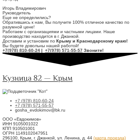
Игорь Владимирович
Руководитель
Еще не определились?
Обратившись к нам, Вы получите 100% отличное качество по
разумной цене!
Работаем с организациями и частными лицами. Наше
производство находится в г. Джанкой.
Доставим и установим по
Крыму и Краснодарскому краю!
Вы будете довольны нашей работой!
+7(978) 810-60-24
|
+7(978) 571-55-57
Звоните!
Кузница 82 — Крым
+7 (978) 810-60-24
+7 (978) 571-55-57
gosha_evdokimov@bk.ru
ООО «Евдокимов»
ИНН 9105001022
КПП 910501001
ОГРН 1149102047951
296100, Крым, г. Джанкой, ул. Ленина, д. 44
(карта проезда)