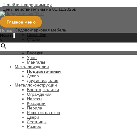
Перейти к содержимому
Цены действительны на 01.11.2025г.
Категории
Главное меню
Садово-парковая мебель
Поиск
Скамейки
Искать
Столы
×
Стулья
Качели
Беседки
Урны
Мангалы
Металлоизделия
Подцветочники
Декор
Другие изделия
Металлоконструкции
Ворота, калитки
Ограждения
Навесы
Козырьки
Перила
Решетки на окна
Двери
Лестницы
Разное