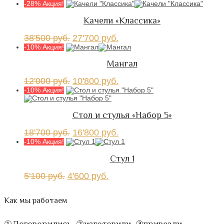
-28% Акция!
Качели «Классика»
38'500
руб.
27'700
руб.
-10% Акция!
Мангал
12'000
руб.
10'800
руб.
-10% Акция!
Стол и стулья «Набор 5»
18'700
руб.
16'800
руб.
-10% Акция!
Стул 1
5'100
руб.
4'600
руб.
Как мы работаем
①Договорились, ②изготовили, ③привезли,