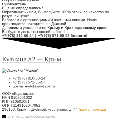
Игорь Владимирович
Руководитель
Еще не определились?
Обратившись к нам, Вы получите 100% отличное качество по
разумной цене!
Работаем с организациями и частными лицами. Наше
производство находится в г. Джанкой.
Доставим и установим по
Крыму и Краснодарскому краю!
Вы будете довольны нашей работой!
+7(978) 810-60-24
|
+7(978) 571-55-57
Звоните!
Кузница 82 — Крым
+7 (978) 810-60-24
+7 (978) 571-55-57
gosha_evdokimov@bk.ru
ООО «Евдокимов»
ИНН 9105001022
КПП 910501001
ОГРН 1149102047951
296100, Крым, г. Джанкой, ул. Ленина, д. 44
(карта проезда)
12
SITE.ru — разработка сайта