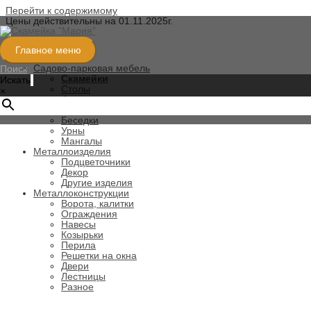
Перейти к содержимому
Цены действительны на 01.11.2025г.
Категории
Главное меню
Садово-парковая мебель
Поиск
Скамейки
Искать
Столы
×
Стулья
Качели
Беседки
Урны
Мангалы
Металлоизделия
Подцветочники
Декор
Другие изделия
Металлоконструкции
Ворота, калитки
Ограждения
Навесы
Козырьки
Перила
Решетки на окна
Двери
Лестницы
Разное