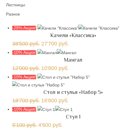
Лестницы
Разное
-28% Акция!
Качели «Классика»
38'500
руб.
27'700
руб.
-10% Акция!
Мангал
12'000
руб.
10'800
руб.
-10% Акция!
Стол и стулья «Набор 5»
18'700
руб.
16'800
руб.
-10% Акция!
Стул 1
5'100
руб.
4'600
руб.